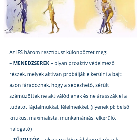
Az IFS három résztípust különböztet meg:
–
MENEDZSEREK
– olyan proaktív védelmező
részek, melyek aktívan próbálják elkerülni a bajt:
azon fáradoznak, hogy a sebezhető, sérült
száműzöttek ne aktiválódjanak és ne árasszák el a
tudatot fájdalmukkal, félelmeikkel, (ilyenek pl: belső
kritikus, maximalista, munkamániás, elkerülő,
halogató)
–
TŰZOLTÓK
– olyan reaktív védelmező részek,