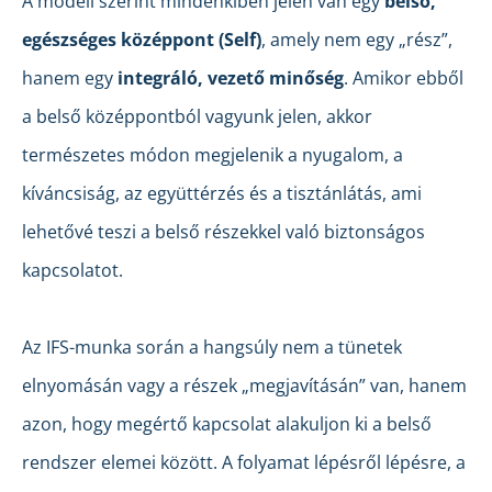
A modell szerint mindenkiben jelen van egy
belső,
egészséges középpont (Self)
, amely nem egy „rész”,
hanem egy
integráló, vezető minőség
. Amikor ebből
a belső középpontból vagyunk jelen, akkor
természetes módon megjelenik a nyugalom, a
kíváncsiság, az együttérzés és a tisztánlátás, ami
lehetővé teszi a belső részekkel való biztonságos
kapcsolatot.
Az IFS-munka során a hangsúly nem a tünetek
elnyomásán vagy a részek „megjavításán” van, hanem
azon, hogy megértő kapcsolat alakuljon ki a belső
rendszer elemei között. A folyamat lépésről lépésre, a