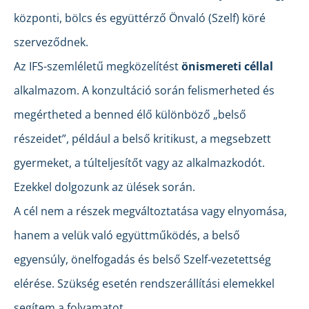
központi, bölcs és együttérző Önvaló (Szelf) köré
szerveződnek.
Az IFS-szemléletű megközelítést
önismereti céllal
alkalmazom. A konzultáció során felismerheted és
megértheted a benned élő különböző „belső
részeidet”, például a belső kritikust, a megsebzett
gyermeket, a túlteljesítőt vagy az alkalmazkodót.
Ezekkel dolgozunk az ülések során.
A cél nem a részek megváltoztatása vagy elnyomása,
hanem a velük való együttműködés, a belső
egyensúly, önelfogadás és belső Szelf-vezetettség
elérése. Szükség esetén rendszerállítási elemekkel
segítem a folyamatot.