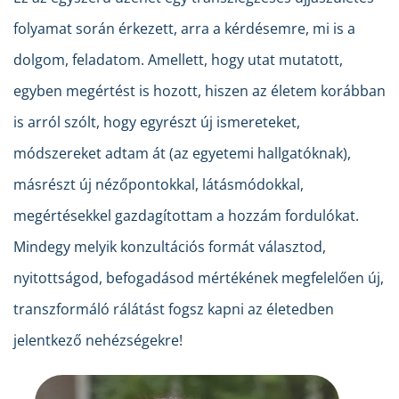
folyamat során érkezett, arra a kérdésemre, mi is a
dolgom, feladatom. Amellett, hogy utat mutatott,
egyben megértést is hozott, hiszen az életem korábban
is arról szólt, hogy egyrészt új ismereteket,
módszereket adtam át (az egyetemi hallgatóknak),
másrészt új nézőpontokkal, látásmódokkal,
megértésekkel gazdagítottam a hozzám fordulókat.
Mindegy melyik konzultációs formát választod,
nyitottságod, befogadásod mértékének megfelelően új,
transzformáló rálátást fogsz kapni az életedben
jelentkező nehézségekre!