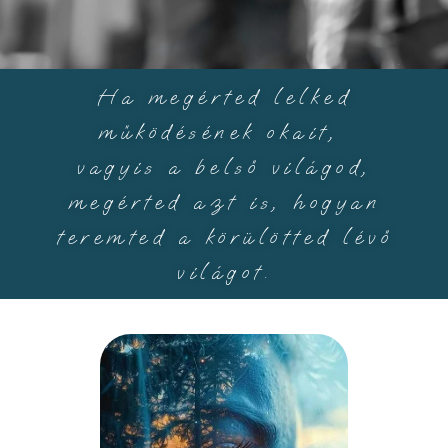
Ha megérted lelked
működésének okait,
vagyis a belső világod,
megérted azt is, hogyan
teremted a körülötted lévő
világot.