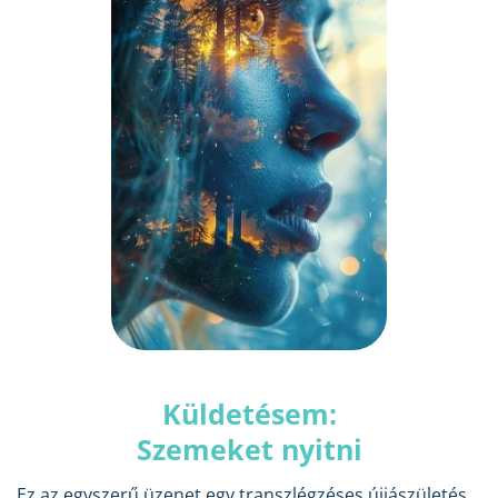
Küldetésem:
Szemeket nyitni
Ez az egyszerű üzenet egy transzlégzéses újjászületés