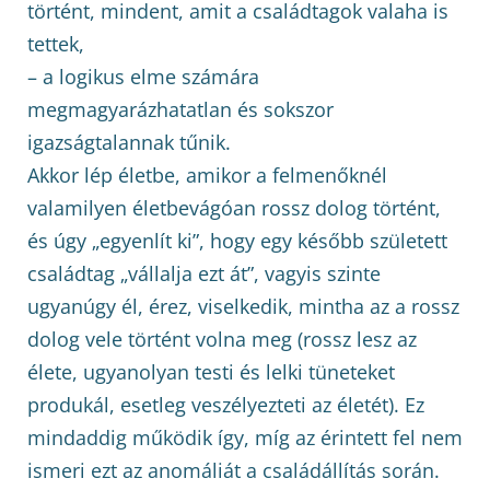
történt, mindent, amit a családtagok valaha is
tettek,
– a logikus elme számára
megmagyarázhatatlan és sokszor
igazságtalannak tűnik.
Akkor lép életbe, amikor a felmenőknél
valamilyen életbevágóan rossz dolog történt,
és úgy „egyenlít ki”, hogy egy később született
családtag „vállalja ezt át”, vagyis szinte
ugyanúgy él, érez, viselkedik, mintha az a rossz
dolog vele történt volna meg (rossz lesz az
élete, ugyanolyan testi és lelki tüneteket
produkál, esetleg veszélyezteti az életét). Ez
mindaddig működik így, míg az érintett fel nem
ismeri ezt az anomáliát a családállítás során.