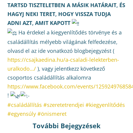
TARTSD TISZTELETBEN A MÁSIK HATÁRAIT, ÉS
HAGYJ NEKI TERET, HOGY VISSZA TUDJA
ADNI AZT, AMIT KAPOTT
Ha érdekel a kiegyenlítődés törvénye és a
családállítás mélyebb világának felfedezése,
olvasd el az ide vonatkozó blogbejegyzést (
https://csajkaedina.hu/a-csaladi-lelekterben-
uralkodo…/
), vagy jelentkezz következő
csoportos családállítás alkalomra
https://www.facebook.com/events/125924976858
!
#családállítás
#szeretetrendjei
#kiegyenlítődés
#egyensúly
#önismeret
További Bejegyzések