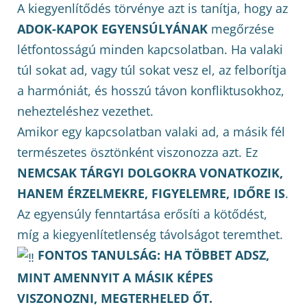
A kiegyenlítődés törvénye azt is tanítja, hogy az
ADOK-KAPOK EGYENSÚLYÁNAK
megőrzése
létfontosságú minden kapcsolatban. Ha valaki
túl sokat ad, vagy túl sokat vesz el, az felborítja
a harmóniát, és hosszú távon konfliktusokhoz,
nehezteléshez vezethet.
Amikor egy kapcsolatban valaki ad, a másik fél
természetes ösztönként viszonozza azt. Ez
NEMCSAK TÁRGYI DOLGOKRA VONATKOZIK,
HANEM ÉRZELMEKRE, FIGYELEMRE, IDŐRE IS
.
Az egyensúly fenntartása erősíti a kötődést,
míg a kiegyenlítetlenség távolságot teremthet.
FONTOS TANULSÁG: HA TÖBBET ADSZ,
MINT AMENNYIT A MÁSIK KÉPES
VISZONOZNI, MEGTERHELED ŐT.